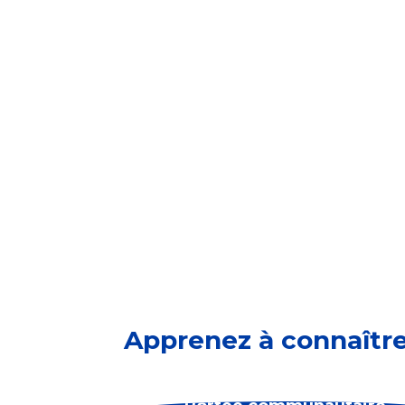
dévouement à redonner e
Alors que nous réfléchi
continu à l’égard commu
avec des organisations 
Suivez-nous sur
Linked
Apprenez à connaître