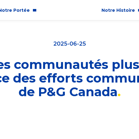
Notre Portée
Notre Histoire
communautaire
À propos de no
2025-06-25
t Inclusion
es communautés plus 
é
nce des efforts commu
et responsabilité sociale
de P&G Canada
nada, notre engagement en fa
tement lié à nos activités et à 