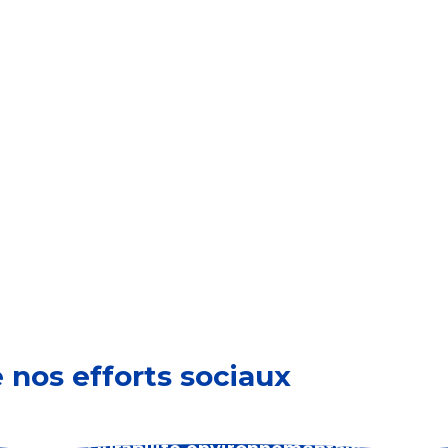
t à fortifier les communautés où nous vivons et travail
ssons à l’exercice financier 2024-2025, nous sommes fier
nauté. Nous nous engageons à avoir un impact positif g
qui travaillent chaque jour pour aider les communautés à 
in
pour obtenir des mises à jour tout au long de l’année!
 nos efforts sociaux