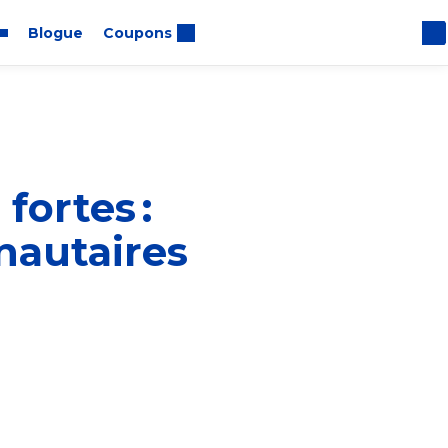
Blogue
Coupons
us
fortes :
nautaires
veur du
notre culture.