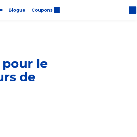
Blogue
Coupons
us
 pour le
urs de
 nous avons démontré que
à adopter des pratiques
 à faire le bien autour