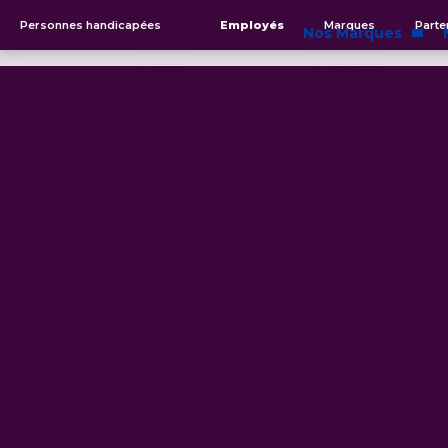
Personnes handicapées
Employés
Marques
Parte
Nos Marques
Marques
Portée 
Innovation
Égalité e
Sécurité des produits
Durabilit
Ingrédients
Éthique 
#BECRUELTYFREE