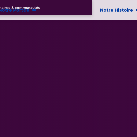
naires & communautés
Notre Portée
Notre Histoire
communautaire
À propos de no
t Inclusion
é
et responsabilité sociale