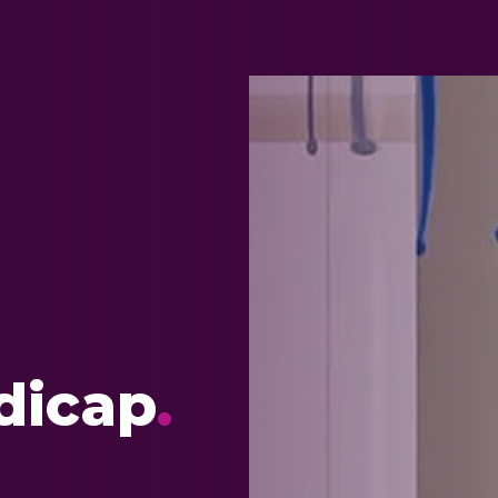
dicap
.