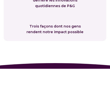
derrière les innovations
quotidiennes de P&G
Trois façons dont nos gens
rendent notre impact possible
Retour en haut
Nous joindre
Carrières
PARTENAIRES ET INVESTISSEURS
Fournisseurs