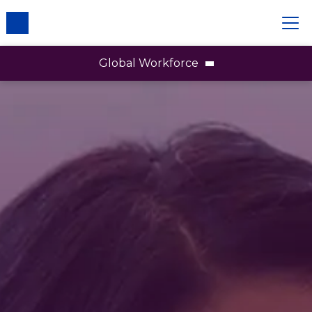
Global Workforce
Notre main-d'œuvre
Genre
Race et ethnicité
LGBTQ+
Personnes handicapées
Conseil d'administration
Associés commerciaux et techniques
Réseaux d'affinité